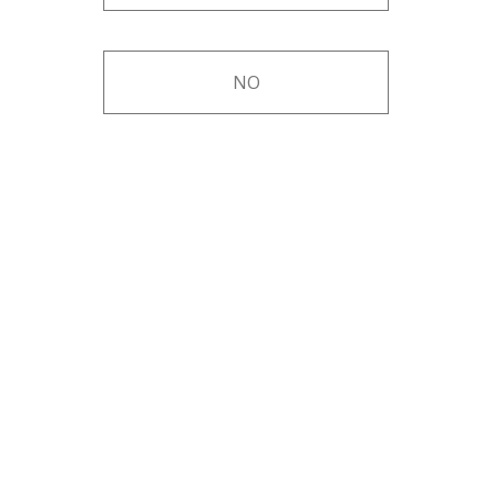
NO
MEZCAL ENSAMBLE