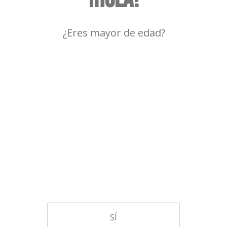
¿Eres mayor de edad?
MEZCAL BICUIXE
GUARDIÁN SILVESTRE
SÍ